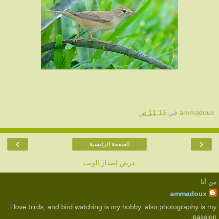
ammadoux
في
11:15 ص
›
‹
الصفحة الرئيسية
عرض إصدار الويب
من أنا
ammadoux
i love birds, and bird watching is my hobby. also photography is my
passion.